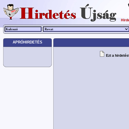
Hird
APRÓHIRDETÉS
Ezt a hirdetés