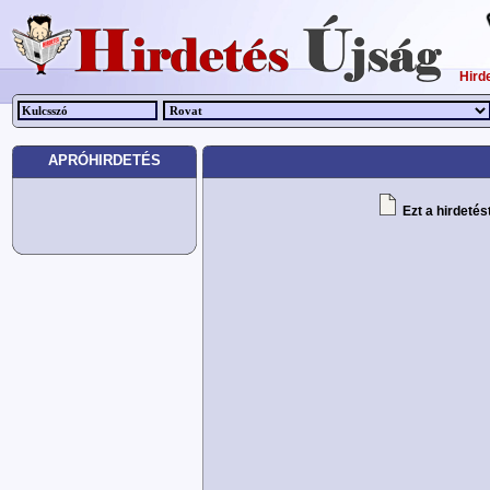
Hird
APRÓHIRDETÉS
Ezt a hirdetés