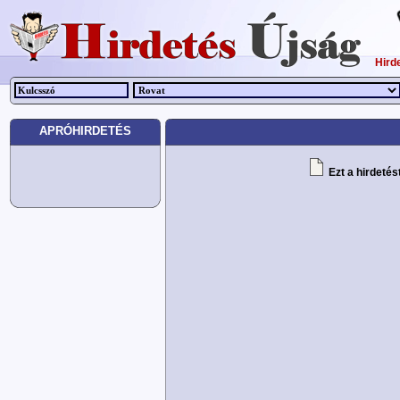
Hird
APRÓHIRDETÉS
Ezt a hirdetés