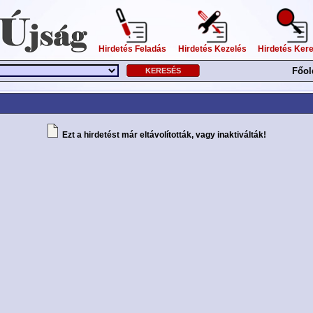
Hirdetés Feladás
Hirdetés Kezelés
Hirdetés Ker
Főol
Ezt a hirdetést már eltávolították, vagy inaktiválták!